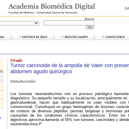
Ju
Buscar
Cirugía
Tumor carcinoide de la ampolla de Vater con pres
abdomen agudo quirúrgico
co
Introducción
Los tumores neuroendocrinos son un proceso patológico bastante i
diagnóstico. Su pequeño tamaño y su localización, principalmente en 
gastroduodenal, hacen que habitualmente no sean visibles con 
convencional. Constituyen un grupo heterogéneo de lesiones caracte
de síntesis de diversos péptidos (aminas biógenas y hormonas pol
causantes de los síndromes clínicos característicos. Entre los 
digestivos aproxima-damente el 55% son tumores carcinoides y alred
neuroendocrinos
.
P