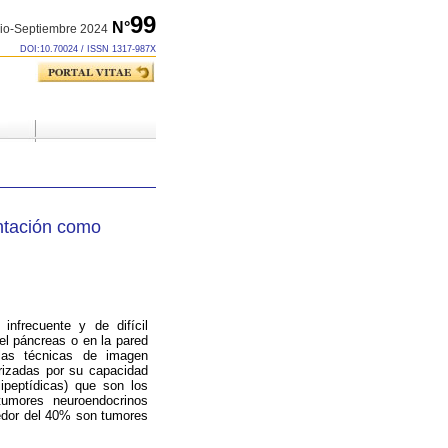
99
N°
lio-Septiembre 2024
DOI:10.70024 / ISSN 1317-987X
entación como
nfrecuente y de difícil
el páncreas o en la pared
las técnicas de imagen
rizadas por su capacidad
ipeptídicas) que son los
tumores
neuroendocrinos
edor del 40% son tumores