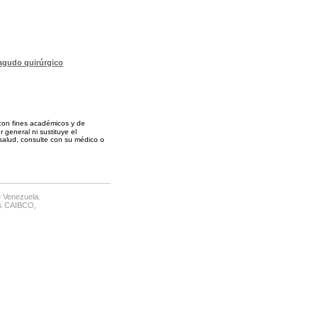
agudo quirúrgico
 con fines académicos y de
 general ni sustituye el
alud, consulte con su médico o
e Venezuela.
as CAIBCO,