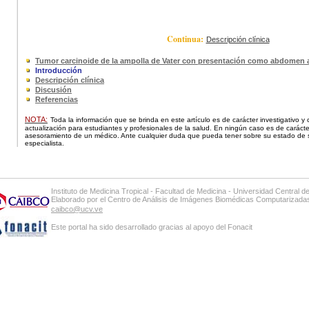
Continua:
Descripción clínica
Tumor carcinoide de la ampolla de Vater con presentación como abdomen 
Introducción
Descripción clínica
Discusión
Referencias
NOTA:
Toda la información que se brinda en este artículo es de carácter investigativo y
actualización para estudiantes y profesionales de la salud. En ningún caso es de carácter
asesoramiento de un médico. Ante cualquier duda que pueda tener sobre su estado de s
especialista.
Instituto de Medicina Tropical
-
Facultad de Medicina - Universidad Central d
Elaborado por el Centro de Análisis de Imágenes Biomédicas Computarizad
caibco@ucv.ve
Este portal ha sido desarrollado gracias al apoyo del Fonacit