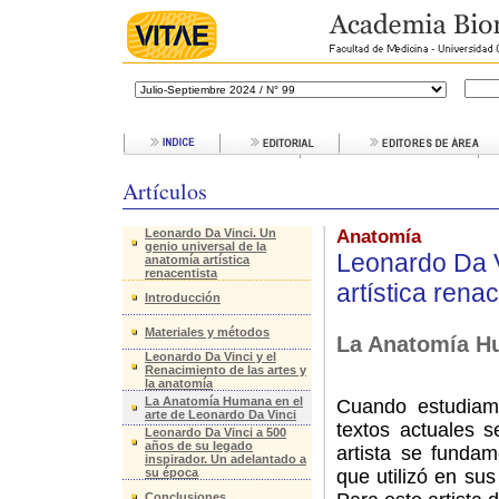
Artículos
Leonardo Da Vinci. Un
Anatomía
genio universal de la
Leonardo Da V
anatomía artística
renacentista
artística renac
Introducción
Materiales y métodos
La Anatomía Hu
Leonardo Da Vinci y el
Renacimiento de las artes y
la anatomía
La Anatomía Humana en el
Cuando estudiam
arte de Leonardo Da Vinci
textos actuales 
Leonardo Da Vinci a 500
años de su legado
artista se funda
inspirador. Un adelantado a
su época
que utilizó en sus
Conclusiones