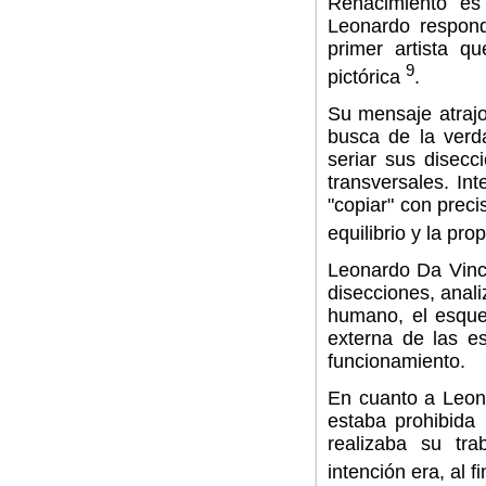
Renacimiento es
Leonardo responde
primer artista q
9
pictórica
.
Su mensaje atrajo 
busca de la verd
seriar sus disecc
transversales. In
"copiar" con preci
equilibrio y la pr
Leonardo Da Vinc
disecciones, anal
humano, el esquel
externa de las e
funcionamiento.
En cuanto a Leona
estaba prohibida
realizaba su tr
intención era, al f