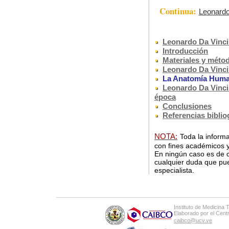
Continua:
Leonardo
Leonardo Da Vinci.
Introducción
Materiales y méto
Leonardo Da Vinci 
La Anatomía Human
Leonardo Da Vinci 
época
Conclusiones
Referencias biblio
NOTA:
Toda la informa
con fines académicos y
En ningún caso es de c
cualquier duda que pue
especialista.
Instituto de Medicina 
Elaborado por el Cen
caibco@ucv.ve