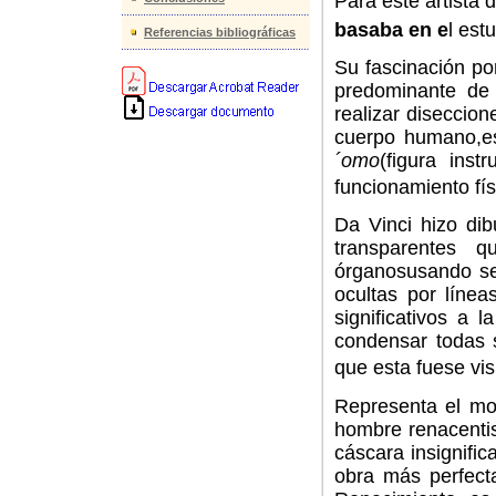
Para este artista
basaba en e
l est
Referencias bibliográficas
Su fascinación por
predominante de
realizar diseccio
cuerpo humano,es
´omo
(figura ins
funcionamiento fí
Da Vinci hizo di
transparentes 
órganosusando se
ocultas por línea
significativos a
condensar todas 
que esta fuese vis
Representa el mo
hombre renacenti
cáscara insignifi
obra más perfecta