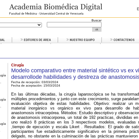
E
Buscar
Cirugía
Modelo comparativo entre material sintético vs ex v
rugía
desarrollode habilidades y destreza de anastomosis
.
Fecha de recepción: 03/03/2024
Fecha de aceptación:
15/03/2024
En las últimas décadas, la cirugía laparoscópica se ha transformad
múltiples procedimientos y junto con este crecimiento, surge paralela
rugía
evaluación objetiva de estas habilidades. Objetivo: realizar un 
.
material inorgánico vs orgánico ex vivo para desarrollo de ha
anastomosis intracorpórea. Métodos: Estudio descriptivo y observacion
de anastomosis intracorporea, un total de 192 practicas, divididas e
uno realizó 8 prácticas en los 3 respectivos modelos, evaluada
rugía
,tiempo de ejecución y escala Likert . Resultados: El grado de sat
a
participantes fue estadisticamente significativo en la primera práct
delgado, no obstante en la culminación de las prácticas mantuvieron 