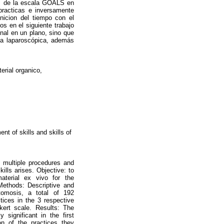
es de la escala GOALS en
racticas e inversamente
nicion del tiempo con el
s en el siguiente trabajo
nal en un plano, sino que
gía laparoscópica, además
erial organico,
t of skills and skills of
n multiple procedures and
ills arises. Objective: to
terial ex vivo for the
 Methods: Descriptive and
stomosis, a total of 192
tices in the 3 respective
ert scale. Results: The
y significant in the first
on of the practices they