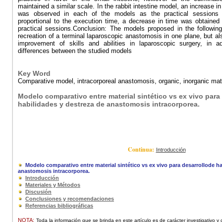
maintained a similar scale. In the rabbit intestine model, an increase
was observed in each of the models as the practical sessions 
proportional to the execution time, a decrease in time was obtained 
practical sessions.Conclusion: The models proposed in the followin
recreation of a terminal laparoscopic anastomosis in one plane, but als
improvement of skills and abilities in laparoscopic surgery, in ad
differences between the studied models
Key Word
Comparative model, intracorporeal anastomosis, organic, inorganic mate
Modelo comparativo entre material sintético vs ex vivo para
habilidades y destreza de anastomosis intracorporea.
Continua:
Introducción
Modelo comparativo entre material sintético vs ex vivo para desarrollode ha
anastomosis intracorporea.
Introducción
Materiales y Métodos
Discusión
Conclusiones y recomendaciones
Referencias bibliográficas
NOTA:
Toda la información que se brinda en este artículo es de carácter investigativo y