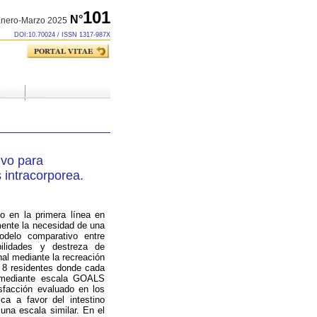
101
N°
nero-Marzo 2025
DOI:10.70024 / ISSN 1317-987X
ivo para
 intracorporea.
o en la primera línea en
mente la necesidad de una
modelo comparativo entre
bilidades y destreza de
al mediante la recreación
n 8 residentes donde cada
s mediante escala GOALS
isfacción evaluado en los
ica a favor del intestino
una escala similar. En el