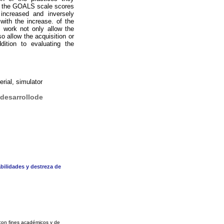
 in the GOALS scale scores
increased and inversely
with the increase. of the
g work not only allow the
o allow the acquisition or
dition to evaluating the
rial, simulator
 desarrollode
bilidades y destreza de
 con fines académicos y de