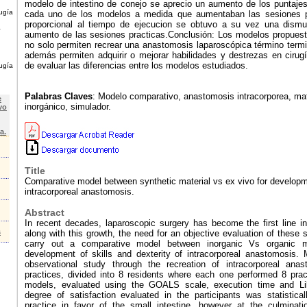
modelo de intestino de conejo se aprecio un aumento de los puntaj
rugía
cada uno de los modelos a medida que aumentaban las sesiones p
proporcional al tiempo de ejecucion se obtuvo a su vez una dismu
a
aumento de las sesiones practicas.Conclusión: Los modelos propuesto
no solo permiten recrear una anastomosis laparoscópica término termi
además permiten adquirir o mejorar habilidades y destrezas en ciru
de evaluar las diferencias entre los modelos estudiados.
rugía
Palabras Claves
: Modelo comparativo, anastomosis intracorporea, mat
e
inorgánico, simulador.
vo
a.
Title
Comparative model between synthetic material vs ex vivo for developmen
intracorporeal anastomosis.
Abstract
In recent decades, laparoscopic surgery has become the first line i
s
along with this growth, the need for an objective evaluation of these sk
carry out a comparative model between inorganic Vs organic ma
development of skills and dexterity of intracorporeal anastomosis.
observational study through the recreation of intracorporeal ana
practices, divided into 8 residents where each one performed 8 prac
models, evaluated using the GOALS scale, execution time and Lik
degree of satisfaction evaluated in the participants was statisticall
practice in favor of the small intestine, however at the culminati