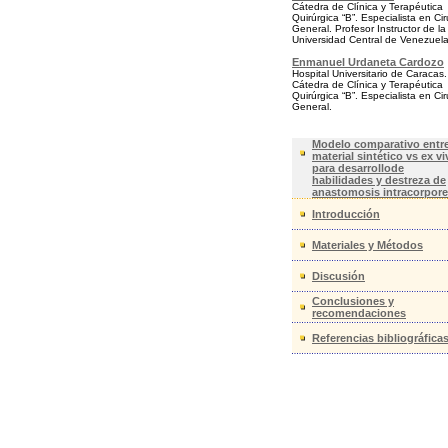
Cátedra de Clínica y Terapéutica
Quirúrgica “B”. Especialista en Ci
General. Profesor Instructor de la
Universidad Central de Venezuel
Enmanuel Urdaneta Cardozo
Hospital Universitario de Caracas.
Cátedra de Clínica y Terapéutica
Quirúrgica “B”. Especialista en Ci
General.
Modelo comparativo entr
material sintético vs ex vi
para desarrollode
habilidades y destreza de
anastomosis intracorpore
Introducción
Materiales y Métodos
Discusión
Conclusiones y
recomendaciones
Referencias bibliográfica