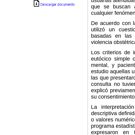
usuarias atendida
que se buscan a
cualquier fenómen
De acuerdo con l
utilizó un cuest
basadas en las 
violencia obstétri
Los criterios de 
eutócico simple 
mental, y pacien
estudio aquellas 
las que presentar
consulta no tuvie
explicó previament
su consentimiento
La interpretació
descriptiva defini
o valores numérico
programa estadís
expresaron en 