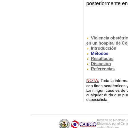
posteriormente en 
Violencia obstétric
en un hospital de Co
Introducción
Métodos
Resultados
Discusión
Referencias
NOTA:
Toda la informa
con fines académicos y
En ningún caso es de c
cualquier duda que pue
especialista.
Instituto de Medicina 
Elaborado por el Cen
caibco@ucv.ve