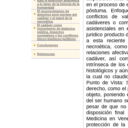
para la disección anatómica
en el proceso de 
a lo largo de la historia de la
humanidad
póstuma. Enfoqu
El reconocimiento de
derechos post mortem del
conflictos de v
cadáver y el papel de la
necroética
cadáveres o com
El cadáver como
asistenciales en 
instrumento de didáctica
médica. Aspectos
juridico producto
normativos y los conflictos
éticos-bioéticos-jurídicos
a esta reciente
Conclusiones
necroética, como
relaciones afecti
Referencias
cadáver, así com
intrínseca de lo
histológicos y aú
la cual no claudi
Punto de Vista: 
derecho, como el 
objeto, poniendo 
del ser humano se
pesar de que no 
disposición fin
Medicina en Vene
protección de la