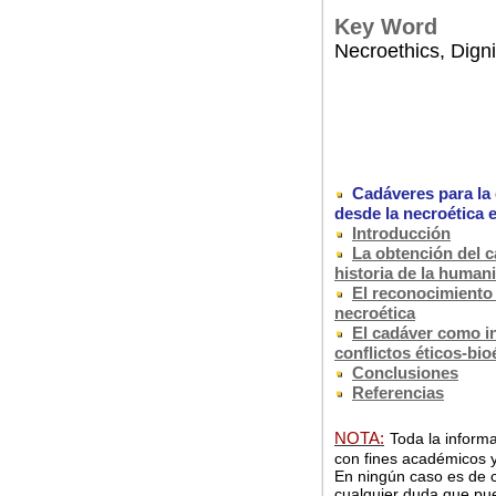
Key Word
Necroethics, Dign
Cadáveres para la 
desde la necroética e
Introducción
La obtención del c
historia de la human
El reconocimiento 
necroética
El cadáver como i
conflictos éticos-bio
Conclusiones
Referencias
NOTA:
Toda la informa
con fines académicos y
En ningún caso es de c
cualquier duda que pue