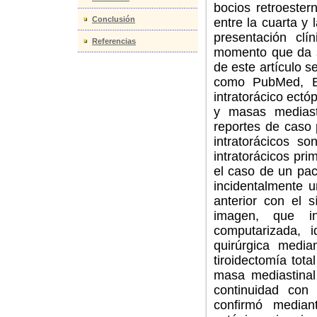
bocios retroester
Conclusión
entre la cuarta y
presentación clí
Referencias
momento que da s
de este artículo 
como PubMed, El
intratorácico ectó
y masas mediasti
reportes de caso 
intratorácicos s
intratorácicos pr
el caso de un pac
incidentalmente 
anterior con el s
imagen, que in
computarizada, i
quirúrgica media
tiroidectomía tot
masa mediastinal
continuidad con 
confirmó median