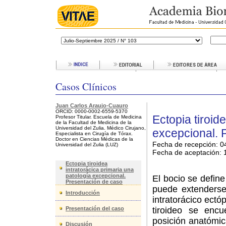
Casos Clínicos
Juan Carlos Araujo-Cuauro
ORCID: 0000-0002-6559-5370
Ectopia tiroid
Profesor Titular. Escuela de Medicina
de la Facultad de Medicina de la
Universidad del Zulia. Médico Cirujano,
excepcional. 
Especialista en Cirugía de Tórax.
Doctor en Ciencias Médicas de la
Fecha de recepción: 0
Universidad del Zulia (LUZ)
Fecha de aceptación:
1
Ectopia tiroidea
intratorácica primaria una
patología excepcional.
El bocio se define
Presentación de caso
puede extenderse
Introducción
intratorácico ectó
Presentación del caso
tiroideo se enc
posición anatómic
Discusión