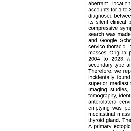
aberrant locatio
accounts for 1 to 3
diagnosed between 
its silent clinical
compressive sympt
search was made 
and Google Schola
cervico-thoracic 
masses. Original p
2004 to 2023 wer
secondary type an
Therefore, we rep
incidentally foun
superior mediasti
Imaging studies,
tomography, ident
anterolateral cer
emptying was per
mediastinal mass 
thyroid gland. Th
A primary ectopic