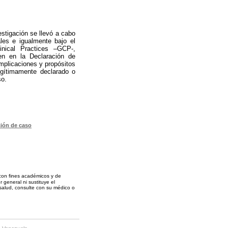
estigación se llevó a cabo
ales e igualmente bajo el
inical Practices –GCP-,
gen en la Declaración de
 implicaciones y propósitos
legítimamente declarado o
so.
ción de caso
 con fines académicos y de
 general ni sustituye el
alud, consulte con su médico o