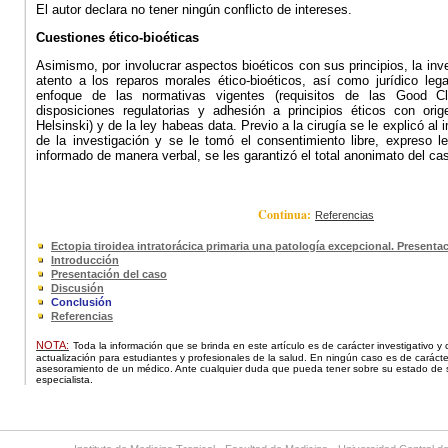
El autor declara no tener ningún conflicto de intereses.
Cuestiones ético-bioéticas
Asimismo, por involucrar aspectos bioéticos con sus principios, la inv
atento a los reparos morales ético-bioéticos, así como jurídico leg
enfoque de las normativas vigentes (requisitos de las Good Cl
disposiciones regulatorias y adhesión a principios éticos con ori
Helsinski)
y de la ley habeas data.
Previo a la cirugía se le explicó al
de la investigación y se le tomó el consentimiento libre, expreso 
informado de manera verbal, se les garantizó el total anonimato del ca
Continua:
Referencias
Ectopia tiroidea intratorácica primaria una patología excepcional. Presenta
Introducción
Presentación del caso
Discusión
Conclusión
Referencias
NOTA:
Toda la información que se brinda en este artículo es de carácter investigativo y
actualización para estudiantes y profesionales de la salud. En ningún caso es de carácter
asesoramiento de un médico. Ante cualquier duda que pueda tener sobre su estado de s
especialista.