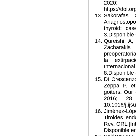
2020; 5
https://doi.o
Sakorafas
Anagnostopo
thyroid: ca
3.
Disponible 
Qureishi A,
Zacharaki
preoperatoria
la extirpac
Internaciona
8.Disponible
Di Crescenzo
Zeppa P, e
goiters: Our
2016; 28
10.1016/j.ijs
Jiménez-Ló
Tiroides end
Rev. ORL [Int
Disponible e