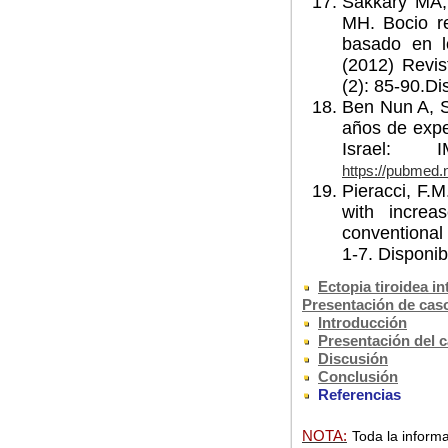
Sakkary MA,
MH.
Bocio r
basado en lo
(2012) Revis
(2): 85-90.Di
Ben Nun A, 
años de expe
Israel: 
https://pubmed.
Pieracci, F.M
with increa
conventional 
1-7. Disponi
Ectopia tiroidea i
Presentación de cas
Introducción
Presentación del 
Discusión
Conclusión
Referencias
NOTA:
Toda la informa