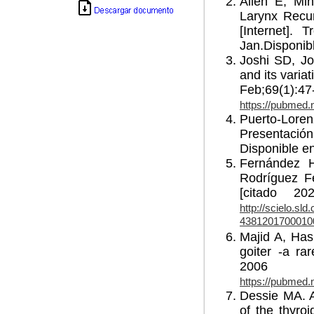
Allen E, Mi
Larynx Recur
[Internet]. 
Jan.Disponib
Joshi SD, Jo
and its varia
Feb;69
https://pubmed.
Puerto-Lor
Presentación
Disponible en
Fernández H
Rodríguez Fé
[citado 20
http://scielo.sl
4381201700010
Majid A, Has
goiter -a ra
2006 Se
https://pubmed.
Dessie MA. A
of the thyroi