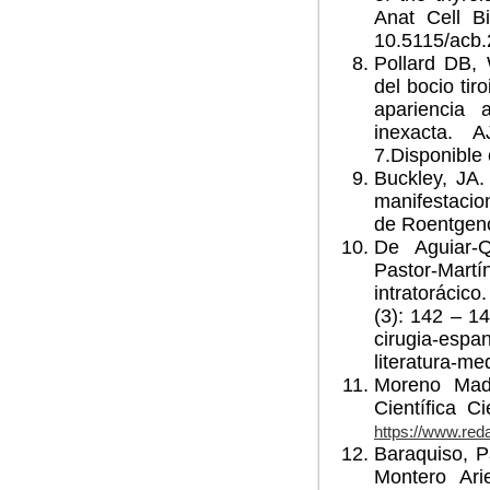
Anat Cell Bi
10.5115/acb.
Pollard DB,
del bocio tir
apariencia 
inexacta. 
7.Disponible 
Buckley, JA. 
manifestacio
de Roentgeno
De Aguiar-
Pastor-Martí
intratorácico
(3): 142 – 14
cirugia-espan
literatura-
Moreno Madri
Científica C
https://www.red
Baraquiso, P
Montero Arie