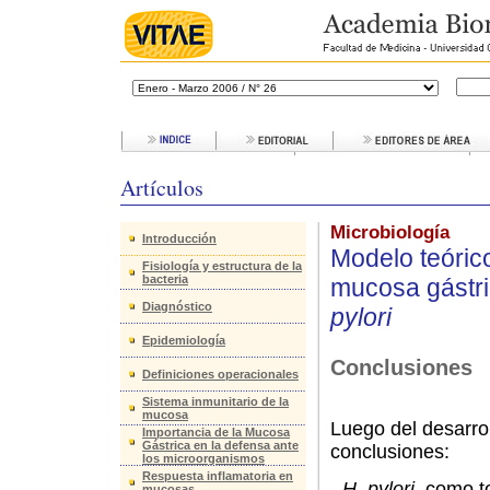
Artículos
Microbiología
Introducción
Modelo teóric
Fisiología y estructura de la
bacteria
mucosa gástri
Diagnóstico
pylori
Epidemiología
Conclusiones
Definiciones operacionales
Sistema inmunitario de la
mucosa
Luego del desarrol
Importancia de la Mucosa
Gástrica en la defensa ante
conclusiones:
los microorganismos
Respuesta inflamatoria en
-
H. pylori
, como t
mucosas