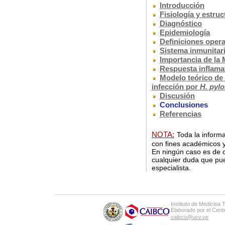
Introducción
Fisiología y estruc
Diagnóstico
Epidemiología
Definiciones oper
Sistema inmunitar
Importancia de la
Respuesta inflama
Modelo teórico de 
infección por
H. pylo
Discusión
Conclusiones
Referencias
NOTA:
Toda la informa
con fines académicos y
En ningún caso es de c
cualquier duda que pue
especialista.
Instituto de Medicina 
Elaborado por el Cen
caibco@ucv.ve