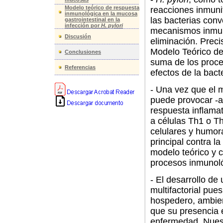
Modelo teórico de respuesta
reacciones inmunit
inmunológica en la mucosa
las bacterias conv
gastrointestinal en la
infección por
H. pylori
mecanismos inmuni
Discusión
eliminación. Prec
Modelo Teórico de
Conclusiones
suma de los proce
Referencias
efectos de la bacte
- Una vez que el 
puede provocar -a
respuesta inflamat
a células Th1 o T
celulares y humora
principal contra la
modelo teórico y c
procesos inmunoló
- El desarrollo d
multifactorial pues
hospedero, ambien
que su presencia 
enfermedad. Nues