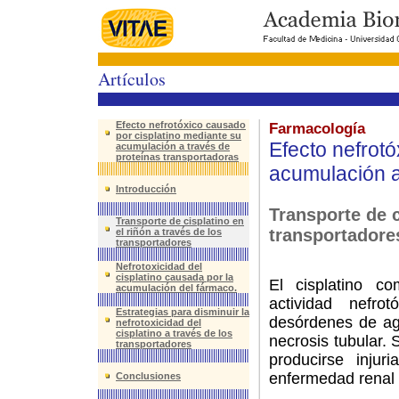
Artículos
Efecto nefrotóxico causado
Farmacología
por cisplatino mediante su
Efecto nefrot
acumulación a través de
proteínas transportadoras
acumulación a
Introducción
Transporte de c
Transporte de cisplatino en
transportadore
el riñón a través de los
transportadores
Nefrotoxicidad del
cisplatino causada por la
El cisplatino c
acumulación del fármaco.
actividad nefro
Estrategias para disminuir la
desórdenes de agu
nefrotoxicidad del
cisplatino a través de los
necrosis tubular. 
transportadores
producirse injuri
enfermedad renal 
Conclusiones