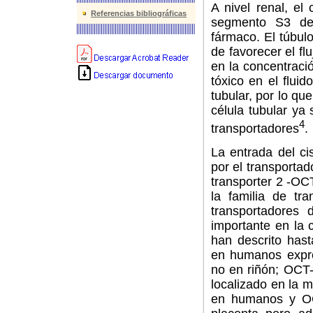
A nivel renal, el
Referencias bibliográficas
segmento S3 del
fármaco. El túbulo
de favorecer el f
en la concentraci
tóxico en el fluid
tubular, por lo qu
célula tubular ya 
4
transportadores
.
La entrada del ci
por el transportad
transporter 2 -OC
la familia de tr
transportadores 
importante en la 
han descrito has
en humanos expre
no en riñón; OCT-
localizado en la m
en humanos y OC