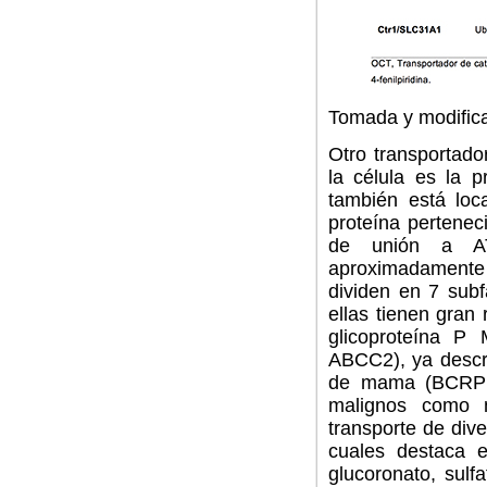
Tomada y modific
Otro transportado
la célula es la 
también está loc
proteína pertenec
de unión a ATP
aproximadamente 
dividen en 7 subf
ellas tienen gran 
glicoproteína P
ABCC2), ya descri
de mama (BCRP; 
malignos como 
transporte de div
cuales destaca e
glucoronato, sulf