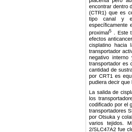
placenta pero a
encontrar dentro d
(CTR1) que es co
tipo canal y e
específicamente e
5
proximal
. Este t
efectos anticance
cisplatino hacia
transportador act
negativo interno
transportador es 
cantidad de sustr
por CRT1 es equil
pudiera decir que
La salida de cispl
los transportado
codificado por el
transportadores S
por Otsuka y cola
varios tejidos.
2/SLC47A2 fue clo