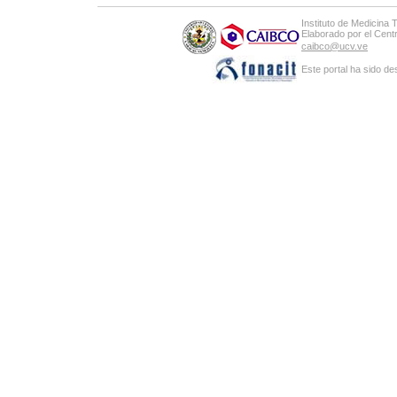
Instituto de Medicina 
Elaborado por el Cen
caibco@ucv.ve
Este portal ha sido de