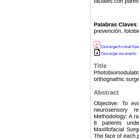
faciales con pares
Palabras Claves
:
prevención, fotob
Title
Photobiomodulatio
orthognathic surg
Abstract
Objective: To ev
neurosensory re
Methodology: A ra
8 patients unde
Maxillofacial Sur
The face of each p