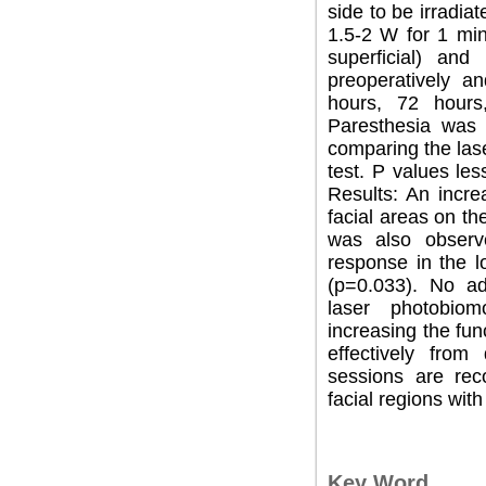
side to be irradia
1.5-2 W for 1 min
superficial) and
preoperatively a
hours, 72 hour
Paresthesia was 
comparing the las
test. P values les
Results: An incr
facial areas on th
was also observe
response in the lo
(p=0.033). No ad
laser photobiom
increasing the fun
effectively from
sessions are re
facial regions with
Key Word