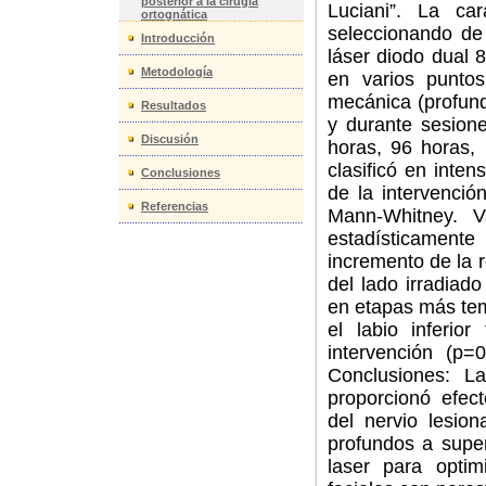
posterior a la cirugía
Luciani”. La ca
ortognática
seleccionando de 
Introducción
láser diodo dual
Metodología
en varios puntos
mecánica (profunda
Resultados
y durante sesione
Discusión
horas, 96 horas,
clasificó en inte
Conclusiones
de la intervenció
Referencias
Mann-Whitney. V
estadísticament
incremento de la 
del lado irradiad
en etapas más tem
el labio inferio
intervención (p=
Conclusiones: L
proporcionó efec
del nervio lesio
profundos a supe
laser para optim