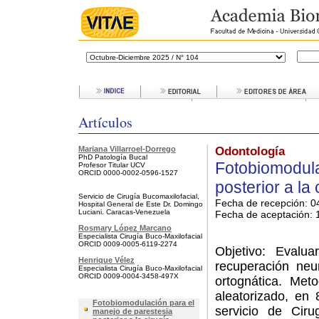
Artículos
Mariana Villarroel-Dorrego
Odontología
PhD Patología Bucal
Fotobiomodula
Profesor Titular UCV
ORCID 0000-0002-0596-1527
posterior a la
Servicio de Cirugía Bucomaxilofacial,
Fecha de recepción: 0
Hospital General de Este Dr. Domingo
Luciani. Caracas-Venezuela
Fecha de aceptación:
1
Rosmary López Marcano
Especialista Cirugía Buco-Maxilofacial
ORCID 0009-0005-6119-2274
Objetivo: Evalua
Henrique Vélez
recuperación neu
Especialista Cirugía Buco-Maxilofacial
ORCID 0009-0004-3458-497X
ortognática. Meto
aleatorizado, en 
Fotobiomodulación para el
servicio de Ciru
manejo de parestesia