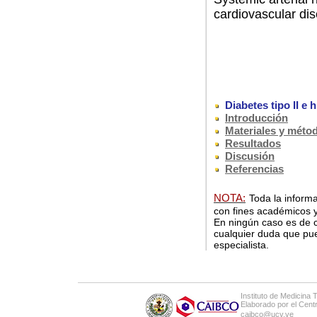
cardiovascular di
Diabetes tipo II e h
Introducción
Materiales y méto
Resultados
Discusión
Referencias
NOTA:
Toda la informa
con fines académicos y
En ningún caso es de c
cualquier duda que pue
especialista.
Instituto de Medicina 
Elaborado por el Cen
caibco@ucv.ve