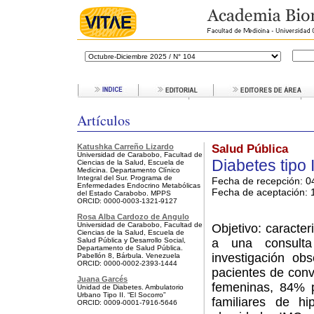
Artículos
Katushka Carreño Lizardo
Salud Pública
Universidad de Carabobo, Facultad de
Diabetes tipo I
Ciencias de la Salud, Escuela de
Medicina. Departamento Clínico
Integral del Sur. Programa de
Fecha de recepción: 0
Enfermedades Endocrino Metabólicas
Fecha de aceptación:
1
del Estado Carabobo. MPPS
ORCID: 0000-0003-1321-9127
Rosa Alba Cardozo de Angulo
Universidad de Carabobo, Facultad de
Objetivo: caracte
Ciencias de la Salud, Escuela de
Salud Pública y Desarrollo Social,
a una consulta
Departamento de Salud Pública.
investigación obs
Pabellón 8, Bárbula. Venezuela
ORCID: 0000-0002-2393-1444
pacientes de con
Juana Garcés
femeninas, 84% 
Unidad de Diabetes. Ambulatorio
Urbano Tipo II. “El Socorro”
familiares de hi
ORCID: 0009-0001-7916-5646