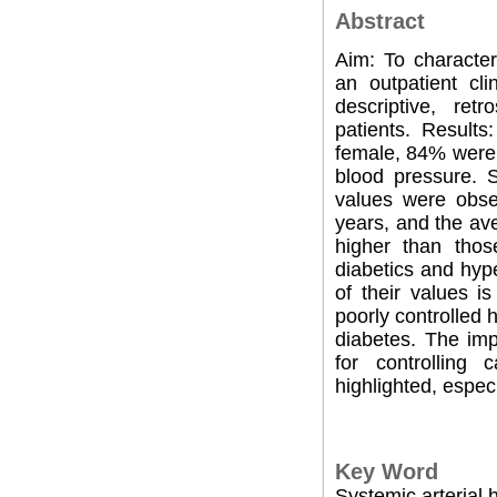
Abstract
Aim: To character
an outpatient cl
descriptive, re
patients. Result
female, 84% were 
blood pressure.
values were obse
years, and the av
higher than thos
diabetics and hyp
of their values i
poorly controlled 
diabetes. The im
for controlling 
highlighted, especi
Key Word
Systemic arterial 