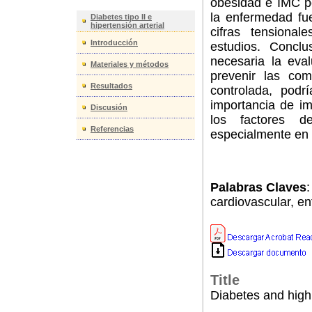
obesidad e IMC po
la enfermedad fu
Diabetes tipo II e
hipertensión arterial
cifras tensional
Introducción
estudios. Conclu
necesaria la eval
Materiales y métodos
prevenir las com
Resultados
controlada, podr
importancia de im
Discusión
los factores d
Referencias
especialmente en 
Palabras Claves
:
cardiovascular, e
Title
Diabetes and high