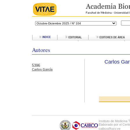
Autores
Carlos Gar
5396
Carlos García
Instituto de Medicina 
Elaborado por el Cen
caibco@ucv.ve