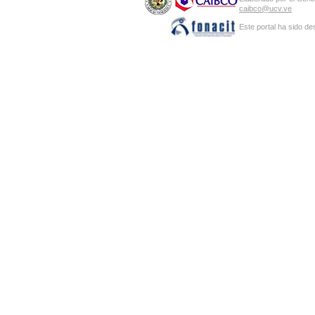
caibco@ucv.ve
Este portal ha sido de