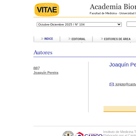
Autores
Joaquín Pe
887
Joaquín Pereira
kinjote@cantv
Instituto de Medicina 
Elaborado por el Cen