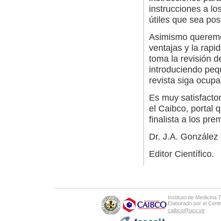
instrucciones a lo
útiles que sea pos
Asimismo queremos
ventajas y la rapi
toma la revisión d
introduciendo pe
revista siga ocup
Es muy satisfacto
el Caibco, portal 
finalista a los pr
Dr. J.A. González
Editor Científico.
Instituto de Medicina 
Elaborado por el Cen
caibco@ucv.ve