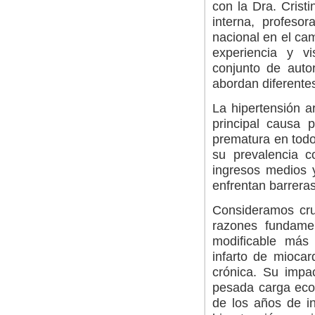
con la Dra. Crist
interna, profeso
nacional en el ca
experiencia y v
conjunto de auto
abordan diferentes
La hipertensión a
principal causa 
prematura en todo
su prevalencia 
ingresos medios y
enfrentan barreras 
Consideramos cru
razones fundamen
modificable más 
infarto de miocar
crónica. Su impac
pesada carga econ
de los años de in