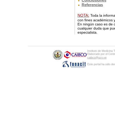
Conclusiones
Referencias
NOTA:
Toda la informa
con fines académicos y
En ningún caso es de c
cualquier duda que pue
especialista.
Instituto de Medicina 
Elaborado por el Cen
caibco@ucv.ve
Este portal ha sido de