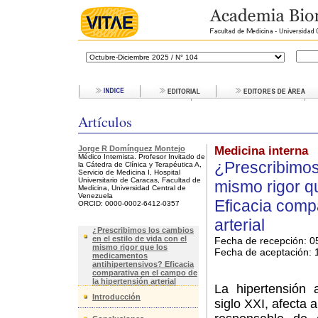
Artículos
Jorge R Domínguez Montejo
Medicina interna
Médico Internista. Profesor Invitado de
¿Prescribimos 
la Cátedra de Clínica y Terapéutica A,
Servicio de Medicina I, Hospital
Universitario de Caracas, Facultad de
mismo rigor q
Medicina, Universidad Central de
Venezuela
Eficacia comp
ORCID: 0000-0002-6412-0357
arterial
¿Prescribimos los cambios
en el estilo de vida con el
Fecha de recepción: 0
mismo rigor que los
Fecha de aceptación:
1
medicamentos
antihipertensivos? Eficacia
comparativa en el campo de
la hipertensión arterial
La hipertensión a
Introducción
siglo XXI, afecta