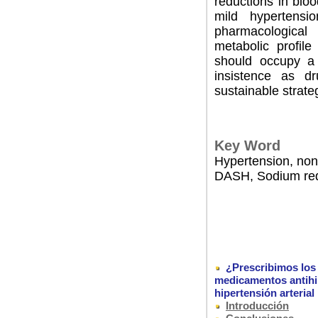
reductions in blo
mild hypertensi
pharmacological
metabolic profile 
should occupy a 
insistence as dr
sustainable strate
Key Word
Hypertension, non
DASH, Sodium redu
¿Prescribimos los 
medicamentos antihip
hipertensión arterial
Introducción