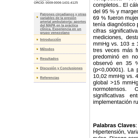
ORCID: 0009-0006-1431-4125
completos.. El cá
del 95 % y margen
Patrones circadianos y otras
69 % fueron muje
variables de la presión
arterial ambulatoria: aportes
tenía diagnóstico
del MAPA en la práctica
clínica. Experiencia en un
cifras significat
grupo venezolano
mediciones, dest
Introducción
mmHg vs. 103 ± 13
Métodos
tres veces más f
predominó en no
Resultados
observó en 35 %
Discusión y Conclusiones
(p<0,00001). La 
10,02 mmHg vs. 46
Referencias
global >15 mmHg
normotensos. C
significativas 
implementación rut
Palabras Claves
:
Hipertensión, Vari