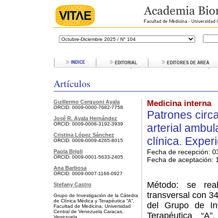
Artículos
Guillermo Cerquoni Ayala
Medicina interna
ORCID: 0009-0000-7682-7758
Patrones circa
José R. Ayala Hernández
ORCID: 0009-0008-3192-3939
arterial ambul
Cristina López Sánchez
clínica. Expe
ORCID: 0009-0009-4265-8015
Fecha de recepción: 0
Paola Brigli
ORCID: 0009-0001-5633-2405
Fecha de aceptación:
1
Ana Barbosa
ORCID: 0009-0007-1166-0927
Método: se real
Stefany Castro
transversal con 3
Grupo de Investigación de la Cátedra
de Clínica Médica y Terapéutica “A”,
del Grupo de In
Facultad de Medicina, Universidad
Central de Venezuela Caracas,
Terapéutica “A”
Venezuela.