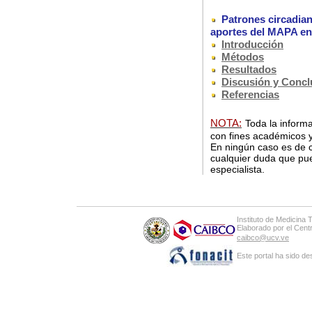
Patrones circadiano
aportes del MAPA en 
Introducción
Métodos
Resultados
Discusión y Concl
Referencias
NOTA:
Toda la informa
con fines académicos y
En ningún caso es de c
cualquier duda que pue
especialista.
Instituto de Medicina 
Elaborado por el Cen
caibco@ucv.ve
Este portal ha sido de