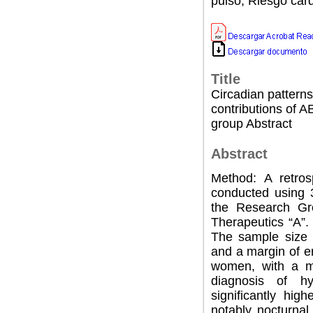
pulso, Riesgo card
Title
Circadian patterns
contributions of A
group Abstract
Abstract
Method: A retros
conducted using 
the Research Gr
Therapeutics “A”.
The sample size 
and a margin of e
women, with a m
diagnosis of hy
significantly hi
notably nocturna