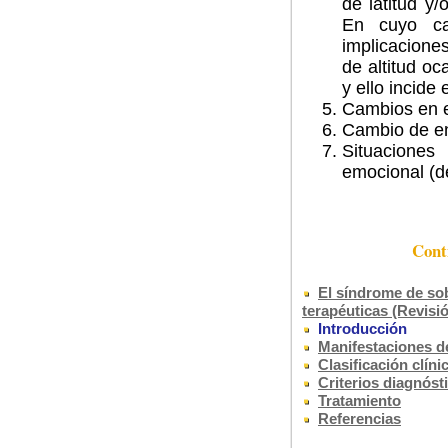
de latitud y/
En cuyo ca
implicacione
de altitud oc
y ello incide
Cambios en e
Cambio de en
Situaciones 
emocional (d
Cont
El síndrome de so
terapéuticas (Revisi
Introducción
Manifestaciones d
Clasificación clín
Criterios diagnóst
Tratamiento
Referencias