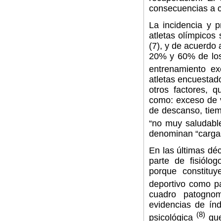
consecuencias a c
La incidencia y p
atletas olímpicos
(7), y de acuerdo 
20% y 60% de los 
entrenamiento e
atletas encuestad
otros factores, q
como: exceso de v
de descanso, tiem
“no muy saludabl
denominan “carga
En las últimas dé
parte de fisiólo
porque constitu
deportivo como pa
cuadro patognom
evidencias de índ
(8)
psicológica
que