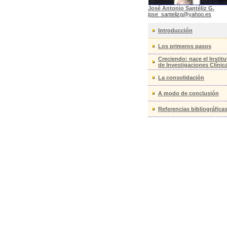
José Antonio Santéliz G.
jose_santelizg@yahoo.es
Introducción
Los primeros pasos
Creciendo: nace el Institu
de Investigaciones Clínic
La consolidación
A modo de conclusión
Referencias bibliográfica