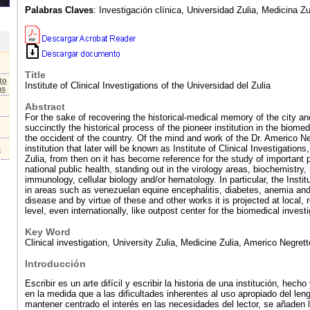
Palabras Claves
: Investigación clínica, Universidad Zulia, Medicina Z
Title
to
Institute of Clinical Investigations of the Universidad del Zulia
as
Abstract
For the sake of recovering the historical-medical memory of the city and
succinctly the historical process of the pioneer institution in the biomed
the occident of the country. Of the mind and work of the Dr. Americo Ne
institution that later will be known as Institute of Clinical Investigations
s
Zulia, from then on it has become reference for the study of important 
national public health, standing out in the virology areas, biochemistry
immunology, cellular biology and/or hematology. In particular, the Inst
in areas such as venezuelan equine encephalitis, diabetes, anemia and
disease and by virtue of these and other works it is projected at local, 
level, even internationally, like outpost center for the biomedical investi
Key Word
Clinical investigation, University Zulia, Medicine Zulia, Americo Negrett
Introducción
Escribir es un arte difícil y escribir la historia de una institución, hec
en la medida que a las dificultades inherentes al uso apropiado del len
mantener centrado el interés en las necesidades del lector, se añaden l