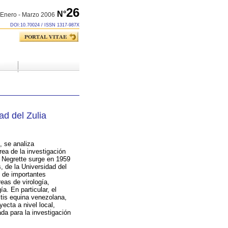
26
N°
Enero - Marzo 2006
DOI:10.70024 / ISSN 1317-987X
ad del Zulia
, se analiza
rea de la investigación
o Negrette surge en 1959
, de la Universidad del
o de importantes
eas de virología,
a. En particular, el
itis equina venezolana,
ecta a nivel local,
da para la investigación