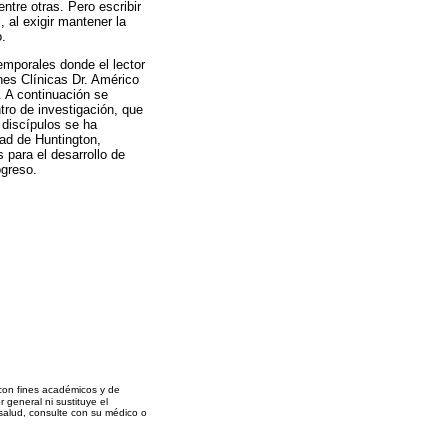
ntre otras. Pero escribir
, al exigir mantener la
o.
temporales donde el lector
nes Clínicas Dr. Américo
. A continuación se
tro de investigación, que
 discípulos se ha
ad de Huntington,
 para el desarrollo de
ogreso.
 con fines académicos y de
 general ni sustituye el
alud, consulte con su médico o