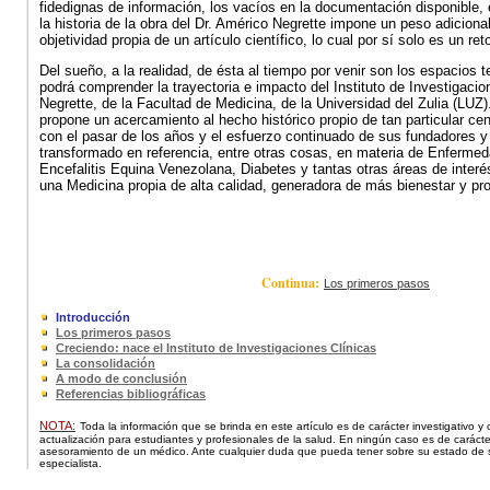
fidedignas de información, los vacíos en la documentación disponible, e
la historia de la obra del Dr. Américo Negrette impone un peso adicional
objetividad propia de un artículo científico, lo cual por sí solo es un ret
Del sueño, a la realidad, de ésta al tiempo por venir son los espacios 
podrá comprender la trayectoria e impacto del Instituto de Investigacio
Negrette, de la Facultad de Medicina, de la Universidad del Zulia (LUZ)
propone un acercamiento al hecho histórico propio de tan particular cen
con el pasar de los años y el esfuerzo continuado de sus fundadores y
transformado en referencia, entre otras cosas, en materia de Enfermed
Encefalitis Equina Venezolana, Diabetes y tantas otras áreas de interés
una Medicina propia de alta calidad, generadora de más bienestar y pr
Continua:
Los primeros pasos
Introducción
Los primeros pasos
Creciendo: nace el Instituto de Investigaciones Clínicas
La consolidación
A modo de conclusión
Referencias bibliográficas
NOTA:
Toda la información que se brinda en este artículo es de carácter investigativo y
actualización para estudiantes y profesionales de la salud. En ningún caso es de carácter
asesoramiento de un médico. Ante cualquier duda que pueda tener sobre su estado de s
especialista.