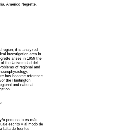
ulia, Américo Negrette.
 region, it is analyzed
ical investigation area in
grette arises in 1959 the
, of the Universidad del
problems of regional and
, neurophysiology,
itute has become reference
/or the Huntington
regional and national
gation.
e.
ho y/o persona lo es más,
guaje escrito y al modo de
a falta de fuentes