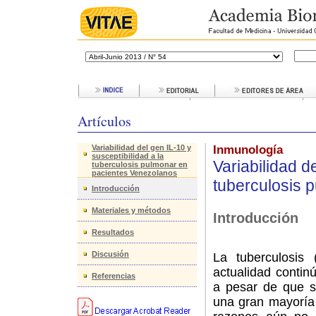
Artículos
Variabilidad del gen IL-10 y
Inmunología
susceptibilidad a la
Variabilidad d
tuberculosis pulmonar en
pacientes Venezolanos
tuberculosis 
Introducción
Materiales y métodos
Introducción
Resultados
Discusión
La tuberculosis
actualidad
contin
Referencias
a pesar de que s
una gran mayorí­