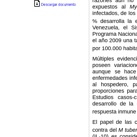
razones aún no b
expuestos al
My
infectados, de lo
% desarrolla la 
Venezuela, el S
Programa Nacional
el año 2009 una t
por 100.000 habita
M
últiples eviden
poseen variacion
aunque se hace b
enfermedades infe
al hospedero, p
proporciones par
E
studios casos-c
desarrollo de la
respuesta inmune
El papel de las c
contra del
M tube
(IL-10) es consid