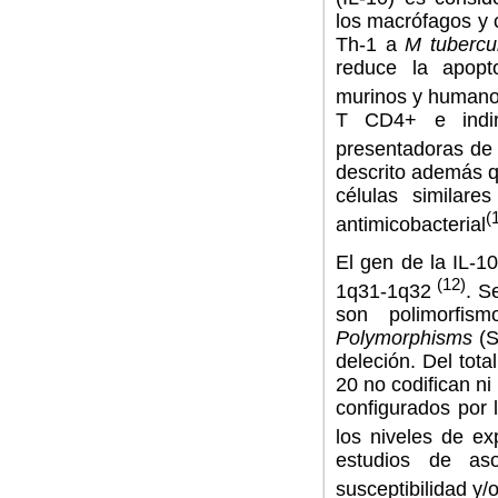
los macrófagos y c
Th-1 a
M tubercul
reduce la apopt
murinos y human
T CD4+ e indir
presentadoras de 
descrito además
q
células similar
(
antimicobacterial
El gen de la IL-1
(12)
1q31-1q32
. S
son polimorfis
Polymorphisms
(
deleción. Del tot
20 no codifican ni
configurados por 
los niveles de ex
estudios de as
susceptibilidad y/o