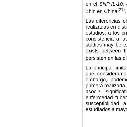
en el
SNP IL-10:
(21)
Zhin en China
.
Las diferencias o
realizadas en dist
estudios, a los c
consistencia a la
studies may be ex
exists between 
persisten en las d
La principal limi
que consideramos
embargo, podemos
primera realizada 
asoci? signific
enfermedad tuber
susceptibilidad
estudiados a mayo