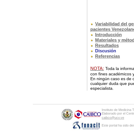
Variabilidad del g
pacientes Venezolan
Introducción
Materiales y méto
Resultados
Discusión
Referencias
NOTA:
Toda la informa
con fines académicos y
En ningún caso es de c
cualquier duda que pue
especialista.
Instituto de Medicina 
Elaborado por el Cen
caibco@ucv.ve
Este portal ha sido de