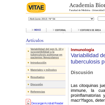
Artículos
Variabilidad del gen IL-10 y
Inmunología
susceptibilidad a la
Variabilidad d
tuberculosis pulmonar en
pacientes Venezolanos
tuberculosis 
Introducción
Materiales y métodos
Discusión
Resultados
Discusión
Las citoquinas ju
immune, la cua
Referencias
proinflamatorias
macr?fagos, deter