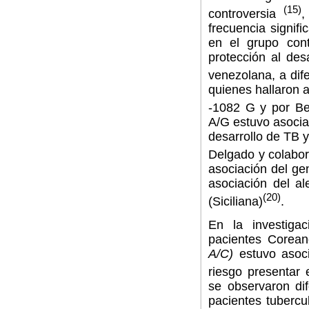
(15)
controversia
,
frecuencia signif
en el grupo cont
protección al des
venezolana, a dif
quienes hallaron a
-1082 G y por
Be
A/G estuvo asocia
desarrollo de TB y
Delgado y colabo
asociación del ge
asociación del a
(20)
(Siciliana)
.
En la investiga
pacientes Corean
A/C)
estuvo asoci
riesgo presentar
se observaron dif
pacientes tubercu