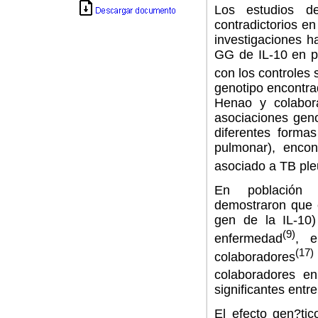
Los estudios d
contradictorios e
investigaciones 
GG de IL-10 en p
con los controles
genotipo encontra
Henao y colabor
asociaciones gen
diferentes forma
pulmonar), enco
asociado a TB ple
E
n población 
demostraron que 
gen de la IL-10)
(9)
enfermedad
, e
(17)
colaboradores
colaboradores e
significantes entr
E
l efecto gen?ti