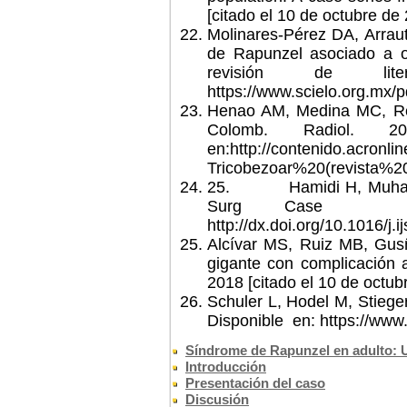
[citado el 10 de octubre de 
Molinares-Pérez DA, Arra
de Rapunzel asociado a ob
revisión de liter
https://www.scielo.org.mx/p
Henao AM, Medina MC, Reye
Colomb. Radiol. 
en:http://contenido.acron
Tricobezoar%20(revista%20v
25.
Hamidi H, Muham
Surg
Case
http://dx.doi.org/10.1016/j.
Alcívar MS, Ruiz MB, Gu
gigante con complicación a
2018 [citado el 10 de octub
Schuler L, Hodel M, Stiege
Disponible
en: https://ww
Síndrome de Rapunzel en adulto: U
Introducción
Presentación del caso
Discusión