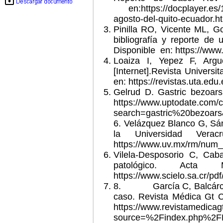
en:https://docplayer.
agosto-del-quito-ecuador.h
Pinilla RO, Vicente ML, Go
bibliografía y reporte de
Disponible
en: https://www.
Loaiza I, Yepez F, Argu
[Internet].Revista Universi
en: https://revistas.uta.ed
Gelrud D. Gastric bezoars
https://www.uptodate.com/c
search=gastric%20bezoars
6. Velázquez Blanco G, Sán
la Universidad Vera
https://www.uv.mx/rm/num_
Vilela-Desposorio C, Caba
patológico. Acta M
https://www.scielo.sa.cr/p
8.
García C, Balcár
caso. Revista Médica Gt C
https://www.revistamedica
source=%2Findex.php%2