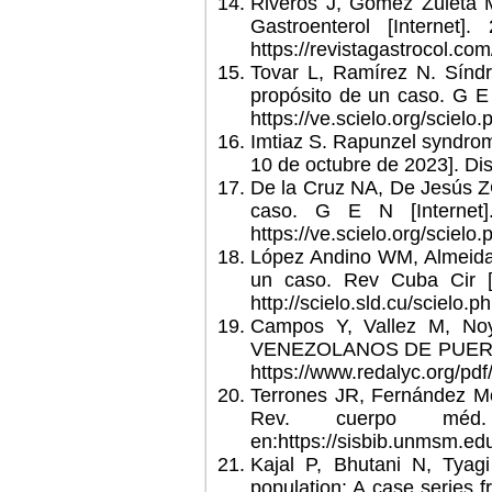
Riveros J, Gómez Zuleta M
Gastroenterol [Internet]
https://revistagastrocol.com
Tovar L, Ramírez N. Síndr
propósito de un caso. G E 
https://ve.scielo.org/scie
Imtiaz S. Rapunzel syndrom
10 de octubre de 2023]. Di
De la Cruz NA, De Jesús Z
caso. G E N [Internet]
https://ve.scielo.org/scie
López Andino WM, Almeida 
un caso. Rev Cuba Cir [I
http://scielo.sld.cu/sciel
Campos Y, Vallez M, Noy
VENEZOLANOS DE PUERICUL
https://www.redalyc.org/p
Terrones JR, Fernández Mog
Rev. cuerpo méd
en:https://sisbib.unmsm.e
Kajal P, Bhutani N, Tyag
population: A case series f