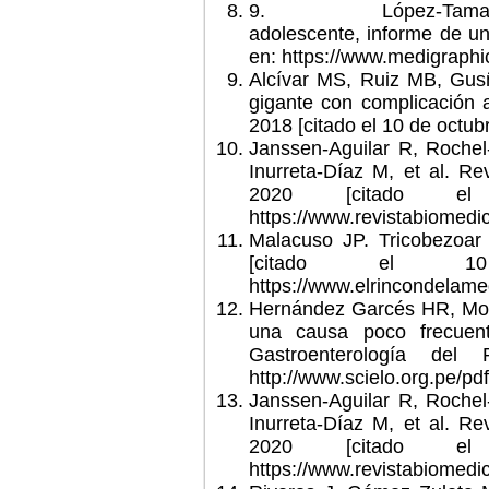
9.
López-Tama
adolescente, informe de un
en: https://www.medigrap
Alcívar MS, Ruiz MB, Gu
gigante con complicación a
2018 [citado el 10 de octub
Janssen-Aguilar R, Roche
Inurreta-Díaz M, et al. R
2020 [citado el
https://www.revistabiomedi
Malacuso JP. Tricobezoar g
[citado el 1
https://www.elrincondelame
Hernández Garcés HR, Moqui
una causa poco frecuent
Gastroenterología de
http://www.scielo.org.pe/p
Janssen-Aguilar R, Roche
Inurreta-Díaz M, et al. R
2020 [citado el
https://www.revistabiomedi