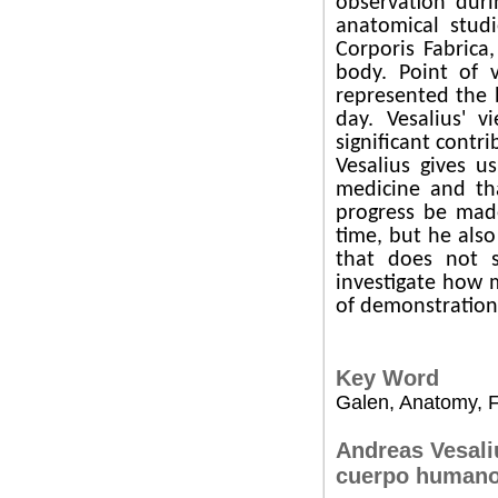
observation duri
anatomical stud
Corporis Fabric
body. Point of 
represented the 
day. Vesalius' 
significant contr
Vesalius gives u
medicine and th
progress be mad
time, but he als
that does not 
investigate how
of demonstration
Key Word
Galen, Anatomy, F
Andreas Vesaliu
cuerpo human