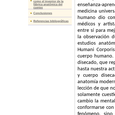
como el inventor de la
enseñanza-aprend
fábrica anatómica del
cuerpo
medicina univers
Conclusiones
humano dio como
Referencias bibliográficas
médicos y artis
entre sí para me
la observación d
estudios anatóm
Humani Corporis
cuerpo humano. P
disecado, que re
hasta nuestra ac
y cuerpo diseca
anatomía moderna
lección de que n
solamente cuesti
cambio la mental
conformarse con 
fenómeno, sino