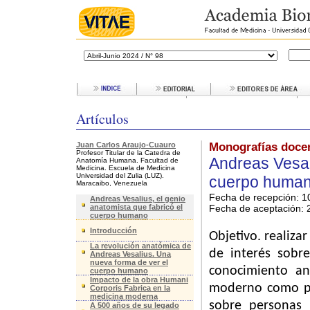
Artículos
Juan Carlos Araujo-Cuauro
Monografías doce
Profesor Titular de la Catedra de
Andreas Vesali
Anatomía Humana. Facultad de
Medicina. Escuela de Medicina
Universidad del Zulia (LUZ).
cuerpo huma
Maracaibo, Venezuela
Fecha de recepción: 1
Andreas Vesalius, el genio
anatomista que fabricó el
Fecha de aceptación:
2
cuerpo humano
Introducción
Objetivo. realiza
La revolución anatómica de
de interés sobr
Andreas Vesalius. Una
nueva forma de ver el
conocimiento an
cuerpo humano
Impacto de la obra Humani
moderno como par
Corporis Fabrica en la
medicina moderna
sobre personas 
A 500 años de su legado