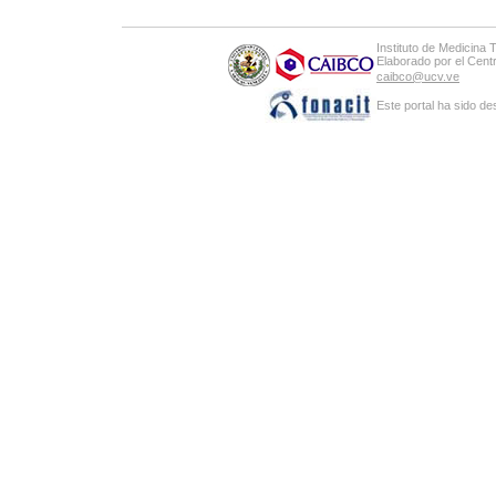
Instituto de Medicina 
Elaborado por el Cen
caibco@ucv.ve
Este portal ha sido de