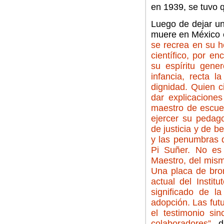
en 1939, se tuvo q
Luego de dejar un
muere en México 
se recrea en su 
científico, por e
su espíritu gene
infancia, recta l
dignidad. Quien c
dar explicaciones
maestro de escuel
ejercer su pedag
de justicia y de b
y las penumbras d
Pi Suñer. No es 
Maestro, del mism
Una placa de bron
actual del Instit
significado de l
adopción. Las fut
el testimonio si
colaboradores”
, 