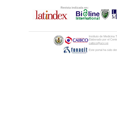
Revista indizada en:
supertotobet
betist
Instituto de Medicina 
Elaborado por el Cen
caibco@ucv.ve
Este portal ha sido de