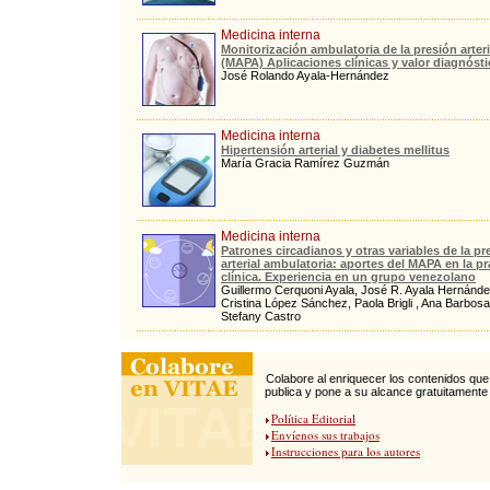
Medicina interna
Monitorización ambulatoria de la presión arteri
(MAPA) Aplicaciones clínicas y valor diagnóst
José Rolando Ayala-Hernández
Medicina interna
Hipertensión arterial y diabetes mellitus
María Gracia Ramírez Guzmán
Medicina interna
Patrones circadianos y otras variables de la pr
arterial ambulatoria: aportes del MAPA en la pr
clínica. Experiencia en un grupo venezolano
Guillermo Cerquoni Ayala, José R. Ayala Hernánde
Cristina López Sánchez, Paola Brigli , Ana Barbosa
Stefany Castro
Colabore al enriquecer los contenidos qu
publica y pone a su alcance gratuitamente
Política Editorial
Envíenos sus trabajos
Instrucciones para los autores