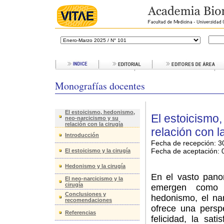
Monografías docentes
El estoicismo, hedonismo,
El estoicismo
neo-narcicismo y su
relación con la cirugía
relación con l
Introducción
Fecha de recepción: 3
Fecha de aceptación:
0
El estoicismo y la cirugía
Hedonismo y la cirugía
En el vasto panor
El neo-narcicismo y la
cirugía
emergen como r
Conclusiones y
hedonismo, el na
recomendaciones
ofrece una persp
Referencias
felicidad, la sat