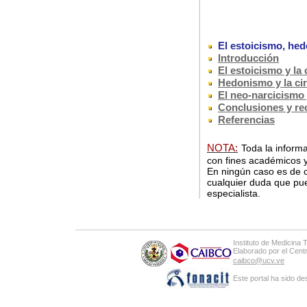
El estoicismo, hed
Introducción
El estoicismo y la 
Hedonismo y la ci
El neo-narcicismo 
Conclusiones y r
Referencias
NOTA:
Toda la informa
con fines académicos y
En ningún caso es de c
cualquier duda que pue
especialista.
Instituto de Medicina 
Elaborado por el Cen
caibco@ucv.ve
Este portal ha sido de